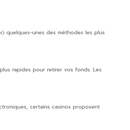
ici quelques-unes des méthodes les plus
 plus rapides pour retirer vos fonds. Les
ctroniques, certains casinos proposent