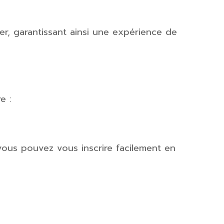
er, garantissant ainsi une expérience de
e :
vous pouvez vous inscrire facilement en