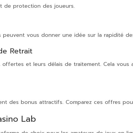
t de protection des joueurs.
peuvent vous donner une idée sur la rapidité des r
de Retrait
 offertes et leurs délais de traitement. Cela vous 
vent des bonus attractifs. Comparez ces offres po
asino Lab