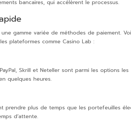
rements bancaires, qui accélèrent le processus.
Rapide
frir une gamme variée de méthodes de paiement. Vo
les plateformes comme Casino Lab :
ayPal, Skrill et Neteller sont parmi les options les
 en quelques heures.
nt prendre plus de temps que les portefeuilles éle
emps d’attente.